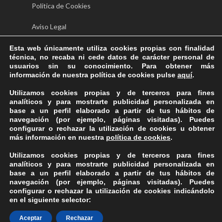
Política de Cookies
Aviso Legal
Esta web únicamente utiliza cookies propias con finalidad
técnica, no recaba ni cede datos de carácter personal de
Horario:
usuarios sin su conocimiento. Para obtener más
información de nuestra política de cookies pulse
aquí
.
Lunes – Viernes
9:00 – 14:00 / 16:00 – 20:00
Utilizamos cookies propias y de terceros para fines
Teléfono:
922 33 44 22 / 638 38 53 83
analíticos y para mostrarte publicidad personalizada en
base a un perfil elaborado a partir de tus hábitos de
navegación (por ejemplo, páginas visitadas). Puedes
configurar o rechazar la utilización de cookies u obtener
más información en nuestra
política de cookies
.
Utilizamos cookies propias y de terceros para fines
analíticos y para mostrarte publicidad personalizada en
base a un perfil elaborado a partir de tus hábitos de
navegación (por ejemplo, páginas visitadas). Puedes
© 2026 Clínica Mirabell.
configurar o rechazar la utilización de cookies indicándolo
en el siguiente selector:
Aceptar
Rechazar